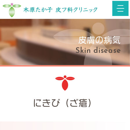
toggl
navig
皮膚の病気
Skin disease
にきび（ざ瘡）