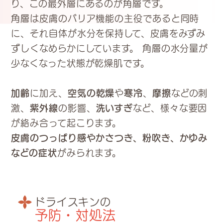
り、この最外層にあるのが角層です。
角層は皮膚のバリア機能の主役であると同時
に、それ自体が水分を保持して、皮膚をみずみ
ずしくなめらかにしています。 角層の水分量が
少なくなった状態が乾燥肌です。
加齢
に加え、
空気の乾燥
や
寒冷
、
摩擦
などの刺
激、
紫外線
の影響、
洗いすぎ
など、様々な要因
が絡み合って起こります。
皮膚のつっぱり感やかさつき、粉吹き、かゆみ
などの症状
がみられます。
ドライスキンの
予防・対処法