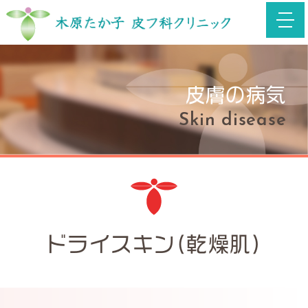
toggl
navig
皮膚の病気
Skin disease
ドライスキン(乾燥肌)